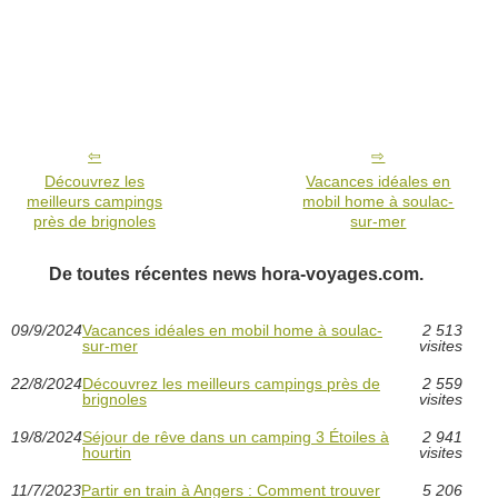
Découvrez les
Vacances idéales en
meilleurs campings
mobil home à soulac-
près de brignoles
sur-mer
De toutes récentes news hora-voyages.com.
09/9/2024
Vacances idéales en mobil home à soulac-
2 513
sur-mer
visites
22/8/2024
Découvrez les meilleurs campings près de
2 559
brignoles
visites
19/8/2024
Séjour de rêve dans un camping 3 Étoiles à
2 941
hourtin
visites
11/7/2023
Partir en train à Angers : Comment trouver
5 206