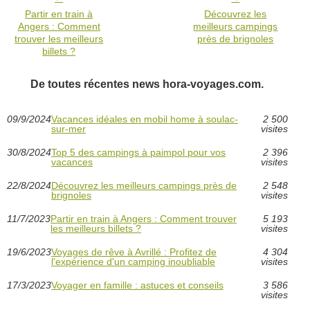
Partir en train à
Découvrez les
Angers : Comment
meilleurs campings
trouver les meilleurs
près de brignoles
billets ?
De toutes récentes news hora-voyages.com.
09/9/2024
Vacances idéales en mobil home à soulac-
2 500
sur-mer
visites
30/8/2024
Top 5 des campings à paimpol pour vos
2 396
vacances
visites
22/8/2024
Découvrez les meilleurs campings près de
2 548
brignoles
visites
11/7/2023
Partir en train à Angers : Comment trouver
5 193
les meilleurs billets ?
visites
19/6/2023
Voyages de rêve à Avrillé : Profitez de
4 304
l'expérience d'un camping inoubliable
visites
17/3/2023
Voyager en famille : astuces et conseils
3 586
visites