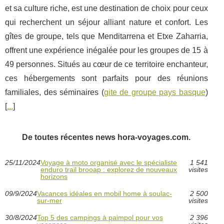
et sa culture riche, est une destination de choix pour ceux
qui recherchent un séjour alliant nature et confort. Les
gîtes de groupe, tels que Menditarrena et Etxe Zaharria,
offrent une expérience inégalée pour les groupes de 15 à
49 personnes. Situés au cœur de ce territoire enchanteur,
ces hébergements sont parfaits pour des réunions
familiales, des séminaires (
gite de groupe pays basque
)
[
...
]
De toutes récentes news hora-voyages.com.
25/11/2024
Voyage à moto organisé avec le spécialiste
1 541
enduro trail brooap : explorez de nouveaux
visites
horizons
09/9/2024
Vacances idéales en mobil home à soulac-
2 500
sur-mer
visites
30/8/2024
Top 5 des campings à paimpol pour vos
2 396