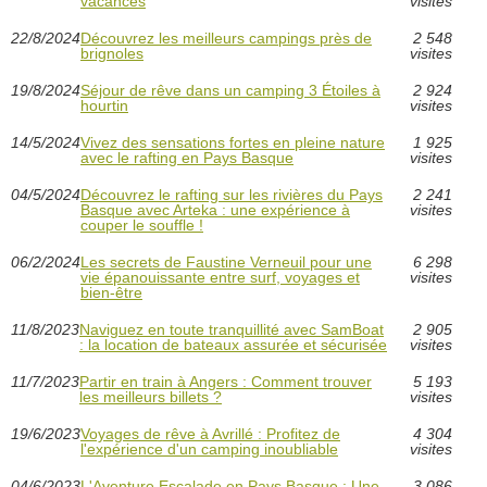
vacances
visites
22/8/2024
Découvrez les meilleurs campings près de
2 548
brignoles
visites
19/8/2024
Séjour de rêve dans un camping 3 Étoiles à
2 924
hourtin
visites
14/5/2024
Vivez des sensations fortes en pleine nature
1 925
avec le rafting en Pays Basque
visites
04/5/2024
Découvrez le rafting sur les rivières du Pays
2 241
Basque avec Arteka : une expérience à
visites
couper le souffle !
06/2/2024
Les secrets de Faustine Verneuil pour une
6 298
vie épanouissante entre surf, voyages et
visites
bien-être
11/8/2023
Naviguez en toute tranquillité avec SamBoat
2 905
: la location de bateaux assurée et sécurisée
visites
11/7/2023
Partir en train à Angers : Comment trouver
5 193
les meilleurs billets ?
visites
19/6/2023
Voyages de rêve à Avrillé : Profitez de
4 304
l'expérience d'un camping inoubliable
visites
04/6/2023
L'Aventure Escalade en Pays Basque : Une
3 086