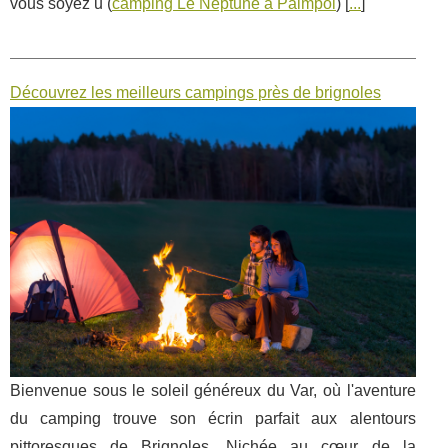
vous soyez u (
camping Le Neptune à Paimpol
) [
...
]
Découvrez les meilleurs campings près de brignoles
Bienvenue sous le soleil généreux du Var, où l'aventure
du camping trouve son écrin parfait aux alentours
pittoresques de Brignoles. Nichée au cœur de la